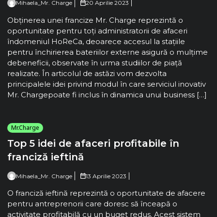
Mihaela_Mr. Charge
20 Aprilie 2023
Obținerea unei francize Mr. Charge reprezintă o
oportunitate pentru toți administratorii de afaceri
îndomeniul HoReCa, deoarece accesul la stațiile
pentru închirierea bateriilor externe asigură o mulțime
debeneficii, observate în urma studiilor de piață
realizate. În articolul de astăzi vom dezvolta
principalele idei privind modul în care serviciul inovativ
Mr. Chargepoate fi inclus în dinamica unui business […]
Mr.Charge
Top 5 idei de afaceri profitabile în
franciză ieftină
Mihaela_Mr. Charge
13 Aprilie 2023
O franciză ieftină reprezintă o oportunitate de afacere
pentru antreprenorii care doresc să înceapă o
activitate profitabilă cu un buget redus. Acest sistem